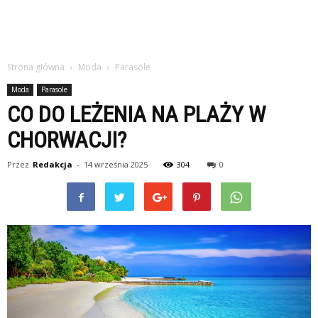
Strona główna
Moda
Parasole
Moda
Parasole
CO DO LEŻENIA NA PLAŻY W
CHORWACJI?
Przez
Redakcja
-
14 września 2025
304
0