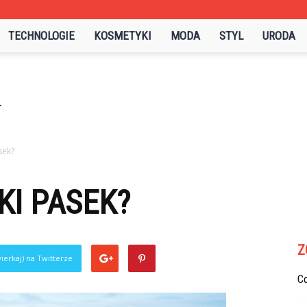
TECHNOLOGIE
KOSMETYKI
MODA
STYL
URODA
sek?
KI PASEK?
Z
ierkaj) na Twitterze
C