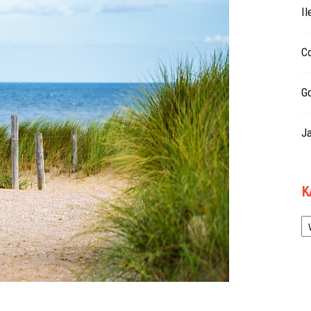
Il
Co
G
Ja
K
Ka