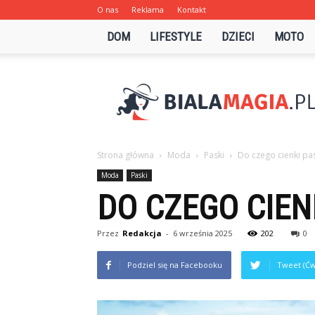
O nas
Reklama
Kontakt
DOM
LIFESTYLE
DZIECI
MOTO
Bialamagia.pl
Strona główna
Moda
Paski
Do czego cienki pa
Moda
Paski
DO CZEGO CIEN
Przez
Redakcja
-
6 września 2025
202
0
Podziel się na Facebooku
Tweet (Ćw