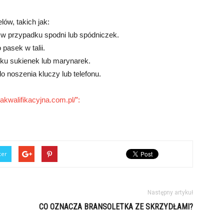
ów, takich jak:
 w przypadku spodni lub spódniczek.
pasek w talii.
dku sukienek lub marynarek.
o noszenia kluczy lub telefonu.
kwalifikacyjna.com.pl/”:
ter
Następny artykuł
CO OZNACZA BRANSOLETKA ZE SKRZYDŁAMI?