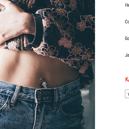
Il
Co
G
Ja
K
Ka