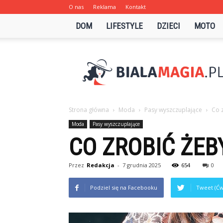
O nas
Reklama
Kontakt
DOM
LIFESTYLE
DZIECI
MOTO
Bialamagia.pl
Strona główna
Moda
Pasy wyszczuplające
Co z
Moda
Pasy wyszczuplające
CO ZROBIĆ ŻEB
Przez
Redakcja
-
7 grudnia 2025
654
0
Podziel się na Facebooku
Tweet (Ćw