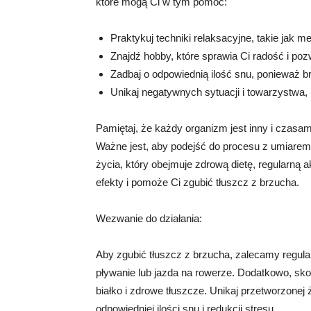
które mogą Ci w tym pomóc:
Praktykuj techniki relaksacyjne, takie jak 
Znajdź hobby, które sprawia Ci radość i po
Zadbaj o odpowiednią ilość snu, ponieważ 
Unikaj negatywnych sytuacji i towarzystwa, k
Pamiętaj, że każdy organizm jest inny i czasam
Ważne jest, aby podejść do procesu z umiarem 
życia, który obejmuje zdrową dietę, regularną a
efekty i pomoże Ci zgubić tłuszcz z brzucha.
Wezwanie do działania:
Aby zgubić tłuszcz z brzucha, zalecamy regula
pływanie lub jazda na rowerze. Dodatkowo, sko
białko i zdrowe tłuszcze. Unikaj przetworzonej
odpowiedniej ilości snu i redukcji stresu.