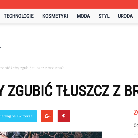
TECHNOLOGIE
KOSMETYKI
MODA
STYL
URODA
robić żeby zgubić tłuszcz z brzucha?
Y ZGUBIĆ TŁUSZCZ Z 
Z
ierkaj) na Twitterze
C