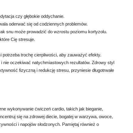
medytacja czy głębokie oddychanie.
zwala oderwać się od codziennych problemów.
brak snu może prowadzić do wzrostu poziomu kortyzolu.
tóre Cię stresuje.
i potrzeba trochę cierpliwości, aby zauważyć efekty.
i nie oczekiwać natychmiastowych rezultatów. Zdrowy styl
ktywność fizyczną i redukcję stresu, przyniesie długotrwałe
rne wykonywanie ćwiczeń cardio, takich jak bieganie,
ncentruj się na zdrowej diecie, bogatej w warzywa, owoce,
 żywności i napojów słodzonych. Pamiętaj również o