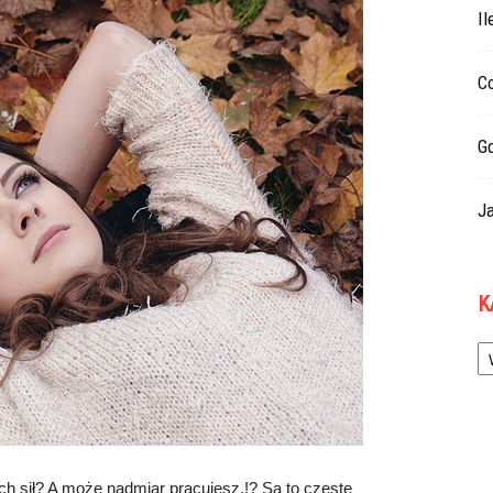
Il
Co
G
Ja
K
Ka
h sił? A może nadmiar pracujesz.!? Są to częste