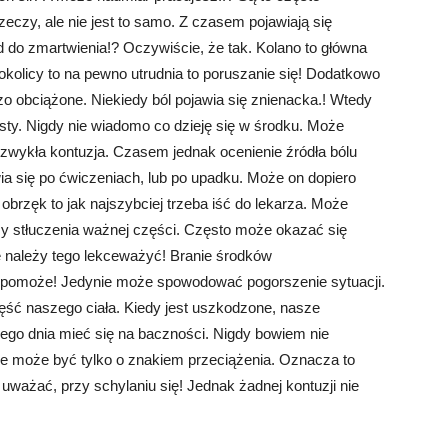
zeczy, ale nie jest to samo. Z czasem pojawiają się
do zmartwienia!? Oczywiście, że tak. Kolano to główna
okolicy to na pewno utrudnia to poruszanie się! Dodatkowo
dzo obciążone. Niekiedy ból pojawia się znienacka.! Wtedy
isty. Nigdy nie wiadomo co dzieję się w środku. Może
ś zwykła kontuzja. Czasem jednak ocenienie źródła bólu
ia się po ćwiczeniach, lub po upadku. Może on dopiero
 obrzęk to jak najszybciej trzeba iść do lekarza. Może
zy stłuczenia ważnej części. Często może okazać się
e należy tego lekceważyć! Branie środków
 pomoże! Jedynie może spowodować pogorszenie sytuacji.
ęść naszego ciała. Kiedy jest uszkodzone, nasze
dego dnia mieć się na baczności. Nigdy bowiem nie
ie może być tylko o znakiem przeciążenia. Oznacza to
 uważać, przy schylaniu się! Jednak żadnej kontuzji nie