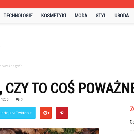
TECHNOLOGIE
KOSMETYKI
MODA
STYL
URODA
ś poważnego!?
, CZY TO COŚ POWAŻN
1235
0
Z
ierkaj) na Twitterze
C