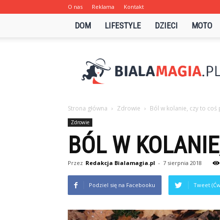
O nas
Reklama
Kontakt
DOM
LIFESTYLE
DZIECI
MOTO
Bialamagia.pl
Strona główna
Zdrowie
Ból w kolanie, czy to co
Zdrowie
BÓL W KOLANIE
Przez
Redakcja Bialamagia.pl
-
7 sierpnia 2018
Podziel się na Facebooku
Tweet (Ćw