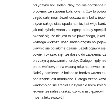
przyczyny bólu kolan. Niby robi się codzienne r
problemu ze stawem kolanowym. Czy to powód 
część całej nogi. Jeżeli odczuwamy ból w jego 
ciężar całego ciała spada na nie, jest więc bar
jak najszybciej warto zasięgnąć porady specjal
okazać się, że nie jest to nic poważnego, jaka
wymaga większej ilości badań!często ból pojaw
ujawnić się po jakimś czasie. Jeżeli pojawia się
bowiem okazać się , że doszło do zapalenia, c
przyczyną poważnej choroby. Dlatego nigdy ni
przeciwbólowych na własną rękę na pewno nie
Należy pamiętać, iż kolano to bardzo ważna cz
poruszanie jest utrudnione. Dlatego trzeba każ
wiadomo co się stanie! Oczywiście ból w kolan
jedynie, że należy unikać dźwigania ciężarów! I
można lekceważyć!