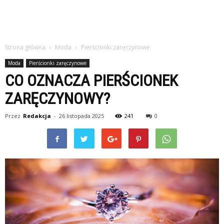
Strona główna
Moda
Pierścionki zaręczynowe
Moda
Pierścionki zaręczynowe
CO OZNACZA PIERŚCIONEK
ZARĘCZYNOWY?
Przez
Redakcja
-
26 listopada 2025
241
0