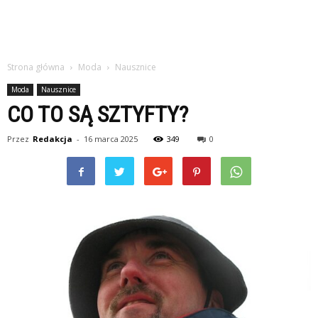
Strona główna
Moda
Nausznice
Moda
Nausznice
CO TO SĄ SZTYFTY?
Przez
Redakcja
-
16 marca 2025
349
0