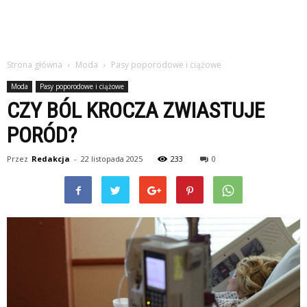
Strona główna
Moda
Pasy poporodowe i ciążowe
Moda
Pasy poporodowe i ciążowe
CZY BÓL KROCZA ZWIASTUJE
PORÓD?
Przez
Redakcja
-
22 listopada 2025
233
0