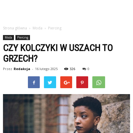
Strona główna
Moda
Piercing
Moda
Piercing
CZY KOLCZYKI W USZACH TO
GRZECH?
Przez
Redakcja
-
16 lutego 2025
326
0