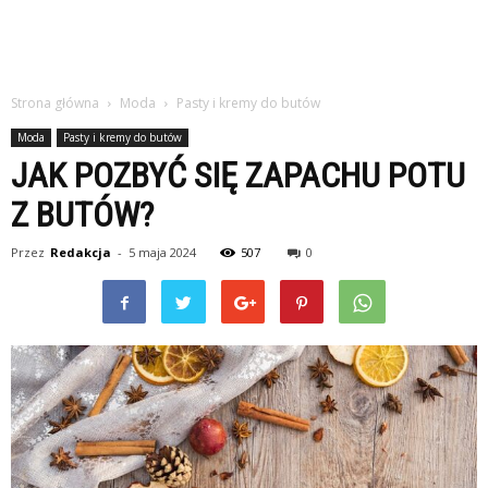
Strona główna
Moda
Pasty i kremy do butów
Moda
Pasty i kremy do butów
JAK POZBYĆ SIĘ ZAPACHU POTU
Z BUTÓW?
Przez
Redakcja
-
5 maja 2024
507
0