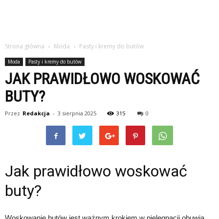
Strona główna
Moda
Pasty i kremy do butów
Moda
Pasty i kremy do butów
JAK PRAWIDŁOWO WOSKOWAĆ
BUTY?
Przez
Redakcja
-
3 sierpnia 2025
315
0
Jak prawidłowo woskować
buty?
Woskowanie butów jest ważnym krokiem w pielęgnacji obuwia,