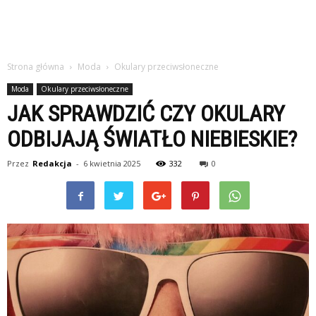
Strona główna
Moda
Okulary przeciwsłoneczne
Moda
Okulary przeciwsłoneczne
JAK SPRAWDZIĆ CZY OKULARY
ODBIJAJĄ ŚWIATŁO NIEBIESKIE?
Przez
Redakcja
-
6 kwietnia 2025
332
0