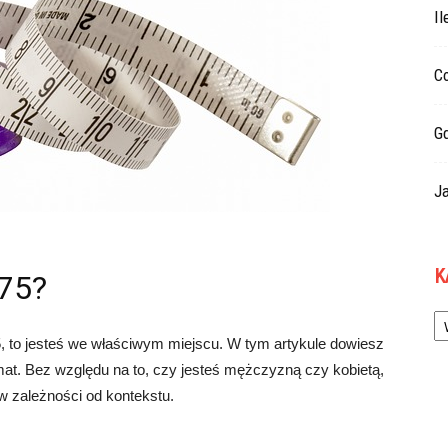
Il
Co
G
Ja
K
 75?
Ka
75, to jesteś we właściwym miejscu. W tym artykule dowiesz
mat. Bez względu na to, czy jesteś mężczyzną czy kobietą,
 zależności od kontekstu.