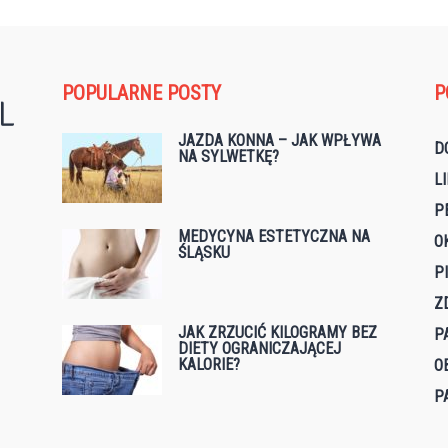
POPULARNE POSTY
P
JAZDA KONNA – JAK WPŁYWA
D
NA SYLWETKĘ?
L
P
MEDYCYNA ESTETYCZNA NA
O
ŚLĄSKU
P
Z
JAK ZRZUCIĆ KILOGRAMY BEZ
P
DIETY OGRANICZAJĄCEJ
KALORIE?
O
P