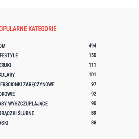
OPULARNE KATEGORIE
494
OM
150
IFESTYLE
111
ERUKI
101
KULARY
97
IERŚCIONKI ZARĘCZYNOWE
92
DROWIE
90
ASY WYSZCZUPLAJĄCE
89
BRĄCZKI ŚLUBNE
88
ASKI