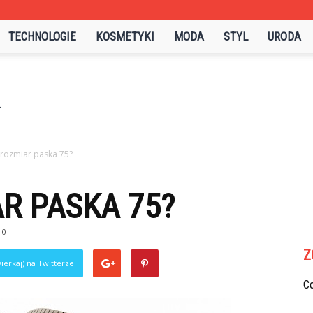
TECHNOLOGIE
KOSMETYKI
MODA
STYL
URODA
o rozmiar paska 75?
AR PASKA 75?
0
Z
ierkaj) na Twitterze
C