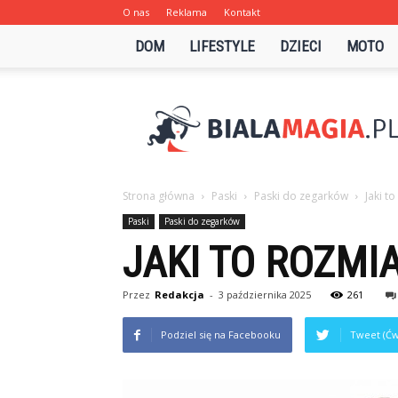
O nas
Reklama
Kontakt
DOM
LIFESTYLE
DZIECI
MOTO
Bialamagia.pl
Strona główna
Paski
Paski do zegarków
Jaki t
Paski
Paski do zegarków
JAKI TO ROZMI
Przez
Redakcja
-
3 października 2025
261
Podziel się na Facebooku
Tweet (Ćw