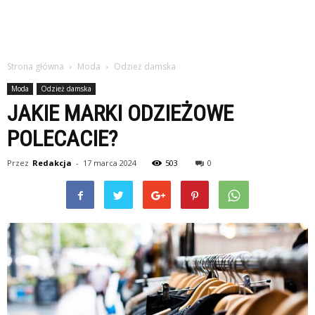
Strona główna
Moda
Odzież damska
Moda
Odzież damska
JAKIE MARKI ODZIEŻOWE
POLECACIE?
Przez
Redakcja
-
17 marca 2024
503
0