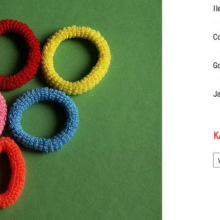
Il
Co
G
Ja
K
Ka