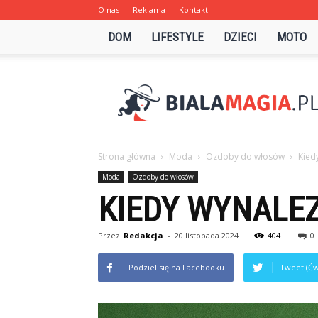
O nas
Reklama
Kontakt
DOM
LIFESTYLE
DZIECI
MOTO
Bialamagia.pl
Strona główna
Moda
Ozdoby do włosów
Kied
Moda
Ozdoby do włosów
KIEDY WYNALE
Przez
Redakcja
-
20 listopada 2024
404
0
Podziel się na Facebooku
Tweet (Ćw