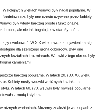
W kolejnych wiekach wsuwki były nadal popularne. W
średniowieczu były one często używane przez kobiety,
suwki były wtedy bardziej proste i funkcjonalne,
dobione, ale nie tak bogato jak w starożytności.
aczęły ewoluować. W XIX wieku, wraz z pojawieniem się
j dostępne dla szerszego grona odbiorców. Były one
nych kształtach i rozmiarach. Wsuwki z tego okresu były
drogimi kamieniami.
eszcze bardziej popularne. W latach 20. i 30. XX wieku
ur. Kobiety nosiły wsuwki w różnych kształtach i
stylu. W latach 60. i 70. wsuwki były również popularne,
ntowała z modą i stylem.
 w różnych wariantach. Możemy znaleźć je w sklepach z