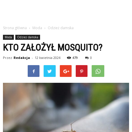
Strona główna
Moda
Odzież damska
Moda
Odzież damska
KTO ZAŁOŻYŁ MOSQUITO?
Przez
Redakcja
-
12 kwietnia 2024
479
0