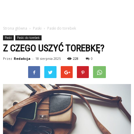
Strona główna
Paski
Paski do torebek
Paski
Paski do torebek
Z CZEGO USZYĆ TOREBKĘ?
Przez
Redakcja
-
18 sierpnia 2025
228
0