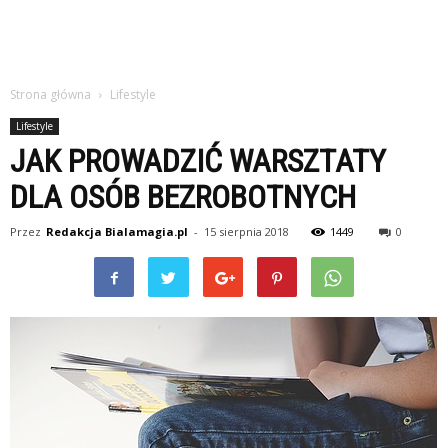
Strona główna
Lifestyle
Lifestyle
JAK PROWADZIĆ WARSZTATY
DLA OSÓB BEZROBOTNYCH
Przez
Redakcja Bialamagia.pl
-
15 sierpnia 2018
1449
0