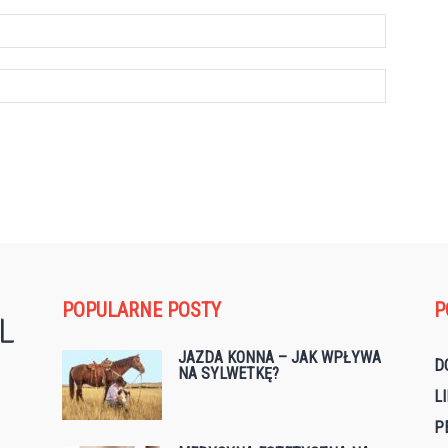
POPULARNE POSTY
P
JAZDA KONNA – JAK WPŁYWA
D
NA SYLWETKĘ?
L
P