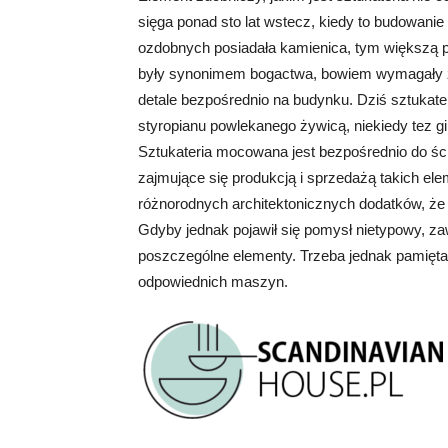
sięga ponad sto lat wstecz, kiedy to budowani
ozdobnych posiadała kamienica, tym większą p
były synonimem bogactwa, bowiem wymagały zat
detale bezpośrednio na budynku. Dziś sztukater
styropianu powlekanego żywicą, niekiedy tez gip
Sztukateria mocowana jest bezpośrednio do śc
zajmujące się produkcją i sprzedażą takich ele
różnorodnych architektonicznych dodatków, że n
Gdyby jednak pojawił się pomysł nietypowy, 
poszczególne elementy. Trzeba jednak pamiętać,
odpowiednich maszyn.