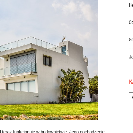
Il
Co
G
Ja
K
Ka
od teraz funkcjonuje w budownictwie. Jego pochodzenie