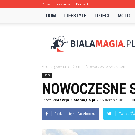
O nas
Reklama
Kontakt
DOM
LIFESTYLE
DZIECI
MOTO
Bialamagia.pl
Strona główna
Dom
Nowoczesne sztukaterie
Dom
NOWOCZESNE S
Przez
Redakcja Bialamagia.pl
-
15 sierpnia 2018
Podziel się na Facebooku
Tweet (Ćw