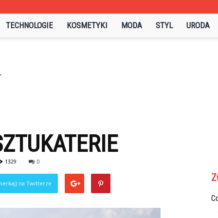
TECHNOLOGIE
KOSMETYKI
MODA
STYL
URODA
ZTUKATERIE
1329
0
Z
ierkaj) na Twitterze
C