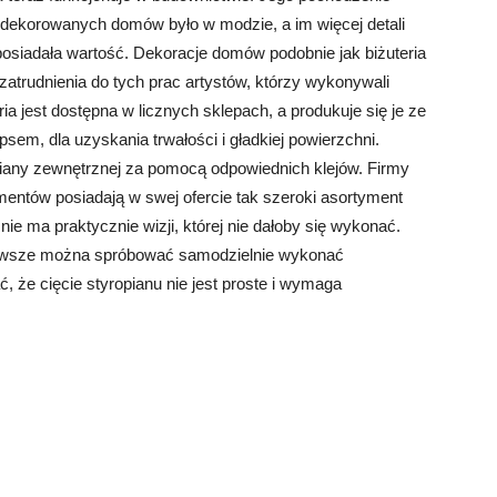
e dekorowanych domów było w modzie, a im więcej detali
osiadała wartość. Dekoracje domów podobnie jak biżuteria
rudnienia do tych prac artystów, którzy wykonywali
ia jest dostępna w licznych sklepach, a produkuje się je ze
sem, dla uzyskania trwałości i gładkiej powierzchni.
iany zewnętrznej za pomocą odpowiednich klejów. Firmy
mentów posiadają w swej ofercie tak szeroki asortyment
ie ma praktycznie wizji, której nie dałoby się wykonać.
zawsze można spróbować samodzielnie wykonać
 że cięcie styropianu nie jest proste i wymaga