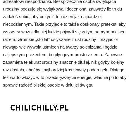
adresatowi niespodzianki. Bezsprzecznie osoba świętująca
urodziny poczuje się wyjątkowa i doceniona, zauważy ile trudu
zadałeś sobie, aby uczynić ten dzień jak najbardziej
niecodziennym. Takie przyjęcie to także doskonały pretekst, aby
wszyscy ważni dla niej ludzie pojawili się w tym samym miejscu
razem. Gromkie „sto lat” usłyszane z ust rodziny i przyjaciół
niewątpliwie wywoła uśmiech na twarzy solenizanta i będzie
najlepszym prezentem, bo płynącym prosto z serca. Zapewne
zapamięta te akurat urodziny znacznie dłużej, niż gdyby kolejny
raz dostała, choćby i najbardziej kosztowny podarunek. Dlatego
też warto włożyć w to przedsięwzięcie energię, właśnie po to aby
sprawić radość bliskiej osobie w dniu jej święta.