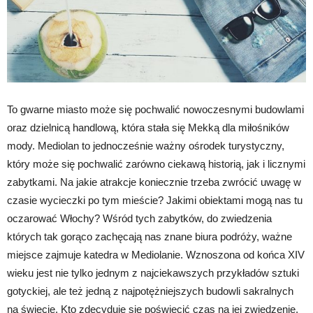
To gwarne miasto może się pochwalić nowoczesnymi budowlami
oraz dzielnicą handlową, która stała się Mekką dla miłośników
mody. Mediolan to jednocześnie ważny ośrodek turystyczny,
który może się pochwalić zarówno ciekawą historią, jak i licznymi
zabytkami. Na jakie atrakcje koniecznie trzeba zwrócić uwagę w
czasie wycieczki po tym mieście? Jakimi obiektami mogą nas tu
oczarować Włochy? Wśród tych zabytków, do zwiedzenia
których tak gorąco zachęcają nas znane biura podróży, ważne
miejsce zajmuje katedra w Mediolanie. Wznoszona od końca XIV
wieku jest nie tylko jednym z najciekawszych przykładów sztuki
gotyckiej, ale też jedną z najpotężniejszych budowli sakralnych
na świecie. Kto zdecyduje się poświęcić czas na jej zwiedzenie,