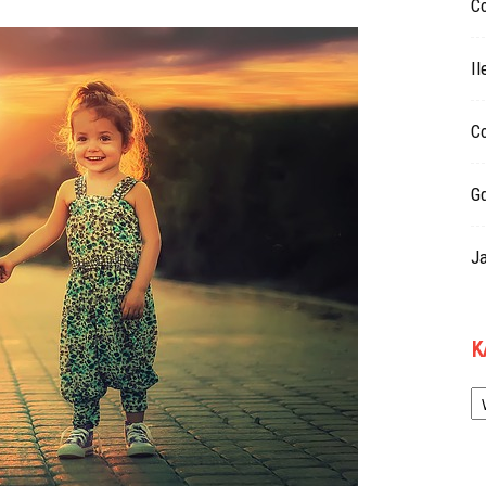
C
Il
Co
G
Ja
K
Ka