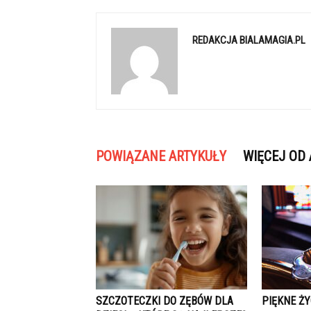
REDAKCJA BIALAMAGIA.PL
POWIĄZANE ARTYKUŁY
WIĘCEJ OD
SZCZOTECZKI DO ZĘBÓW DLA
PIĘKNE Ż