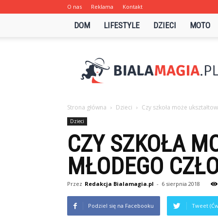
O nas
Reklama
Kontakt
DOM
LIFESTYLE
DZIECI
MOTO
Bialamagia.pl
Strona główna
Dzieci
Czy szkoła może ukształto
Dzieci
CZY SZKOŁA M
MŁODEGO CZŁO
Przez
Redakcja Bialamagia.pl
-
6 sierpnia 2018
Podziel się na Facebooku
Tweet (Ćw