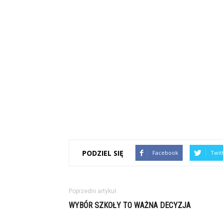
PODZIEL SIĘ
Facebook
Twit
Poprzedni artykuł
WYBÓR SZKOŁY TO WAŻNA DECYZJA