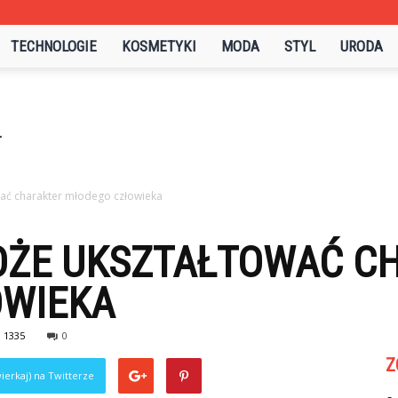
TECHNOLOGIE
KOSMETYKI
MODA
STYL
URODA
wać charakter młodego człowieka
OŻE UKSZTAŁTOWAĆ C
WIEKA
1335
0
Z
ierkaj) na Twitterze