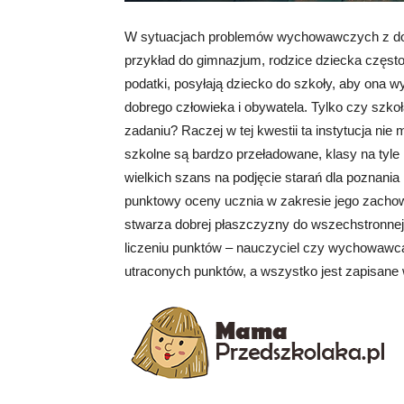
W sytuacjach problemów wychowawczych z do
przykład do gimnazjum, rodzice dziecka często
podatki, posyłają dziecko do szkoły, aby ona w
dobrego człowieka i obywatela. Tylko czy szko
zadaniu? Raczej w tej kwestii ta instytucja n
szkolne są bardzo przeładowane, klasy na tyle
wielkich szans na podjęcie starań dla poznan
punktowy oceny ucznia w zakresie jego zachowa
stwarza dobrej płaszczyzny do wszechstronne
liczeniu punktów – nauczyciel czy wychowawca
utraconych punktów, a wszystko jest zapisane