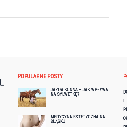
POPULARNE POSTY
P
JAZDA KONNA – JAK WPŁYWA
D
NA SYLWETKĘ?
L
P
MEDYCYNA ESTETYCZNA NA
O
ŚLĄSKU