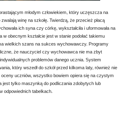
rastającym młodym człowiekiem, który uczęszcza na
 zwalają winę na szkołę. Twierdzą, że przecież płacą
ychowała ich syna czy córkę, wykształciła i uformowała na
ła w obecnym kształcie jest w stanie podołać takiemu
ie ma wielkich szans na sukces wychowawczy. Programy
 liczne, że nauczyciel czy wychowawca nie ma zbyt
ia indywidualnych problemów danego ucznia. System
nia, który wszedł do szkół przed kilkoma laty, również nie
j oceny uczniów, wszystko bowiem opiera się na czystym
 jest tylko maszynką do podliczania zdobytych lub
 w odpowiednich tabelkach.