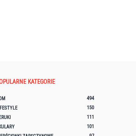
OPULARNE KATEGORIE
494
OM
150
IFESTYLE
111
ERUKI
101
KULARY
97