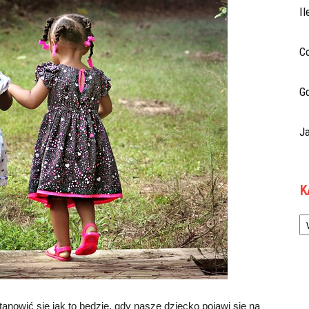
Il
Co
G
Ja
K
Ka
anowić się jak to będzie, gdy nasze dziecko pojawi się na