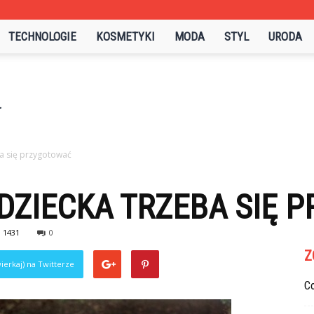
TECHNOLOGIE
KOSMETYKI
MODA
STYL
URODA
a się przygotować
DZIECKA TRZEBA SIĘ 
1431
0
Z
ierkaj) na Twitterze
C