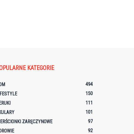
OPULARNE KATEGORIE
494
OM
150
IFESTYLE
111
ERUKI
101
KULARY
97
IERŚCIONKI ZARĘCZYNOWE
92
DROWIE