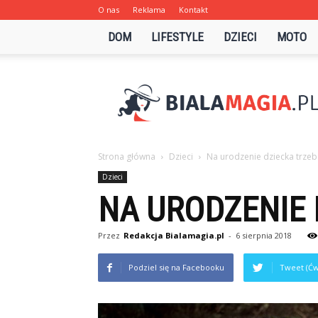
O nas
Reklama
Kontakt
DOM
LIFESTYLE
DZIECI
MOTO
Bialamagia.pl
Strona główna
Dzieci
Na urodzenie dziecka trzeb
Dzieci
NA URODZENIE 
Przez
Redakcja Bialamagia.pl
-
6 sierpnia 2018
Podziel się na Facebooku
Tweet (Ćw