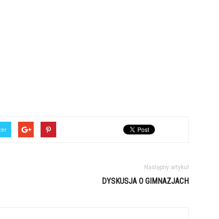
ter
Następny artykuł
DYSKUSJA O GIMNAZJACH