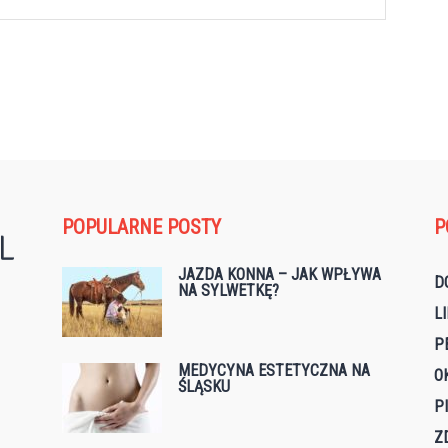
POPULARNE POSTY
P
JAZDA KONNA – JAK WPŁYWA
D
NA SYLWETKĘ?
L
P
MEDYCYNA ESTETYCZNA NA
O
ŚLĄSKU
P
Z